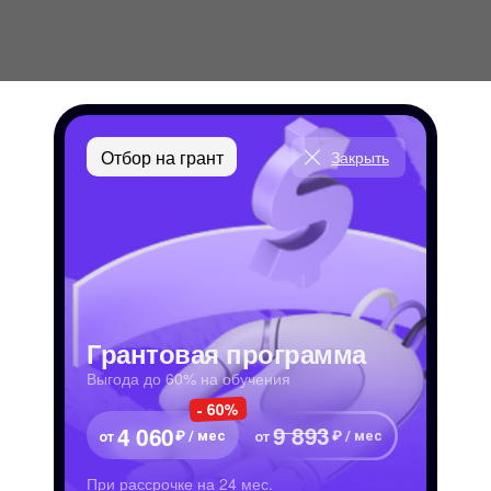
Отбор на грант
Закрыть
Грантовая программа
Выгода до 60% на обучения
- 60%
9 893
4 060
₽ / мес
₽ / мес
от
от
При рассрочке на 24 мес.