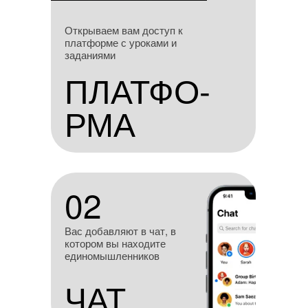
Открываем вам доступ
Открываем вам доступ к
к платформе с уроками
платформе с уроками и
и заданиями
заданиями
ПЛАТФО-
ПЛАТФО-
РМА
РМА
02
02
Вас добавляют в чат, в
котором вы находите
единомышленников
ЧАТ
ЧАТ