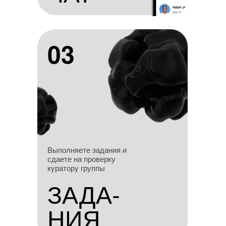
03
03
Выполняете задания и
Выполняете задания и
сдаете на проверку
сдаете на проверку
куратору группы
куратору группы
ЗАДА-
ЗАДА-
НИЯ
НИЯ