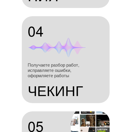
04
04
Получаешь разбор
Получаете разбор работ,
работ, исправляешь
исправляете ошибки,
ошибки, оформляешь
оформляете работы
работы
ЧЕКИНГ
ЧЕКИНГ
05
05