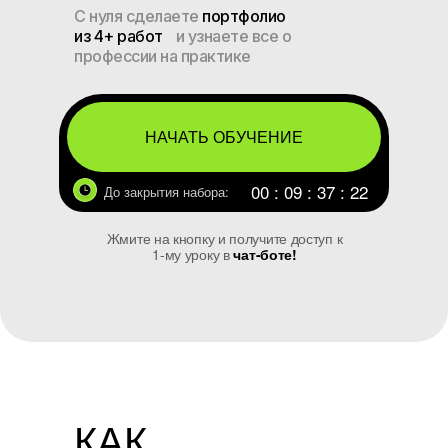
С нуля сделаете
портфолио
из 4+ работ
и узнаете все о
профессии на практике
НАЧАТЬ ОБУЧЕНИЕ
00 : 09 : 37 : 21
До закрытия набора:
Жмите на кнопку и получите доступ к
1-му уроку в
чат-боте!
КАК