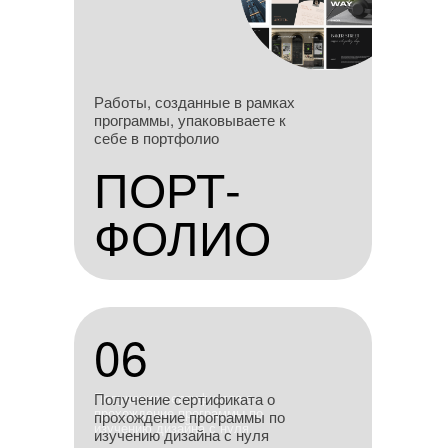
Работы, созданные в
Работы, созданные в рамках
рамках программы,
программы, упаковываете к
упаковываете к себе в
себе в портфолио
портфолио
ПОРТ-
ПОРТ-
ФОЛИО
ФОЛИО
06
06
Получение сертификата о
Получение сертификата о
прохождение программы по
прохождение программы по
изучению дизайна с нуля
изучению дизайна с нуля