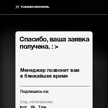
Cпасибо, ваша заявка
получена. : >
Менеджер позвонит вам
в ближайшее время
Подпишись на:
Соц. сети школы:
Inst
Vk
T.me