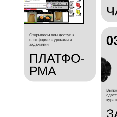
Ч
0
Открываем вам доступ к
платформе с уроками и
заданиями
ПЛАТФО-
РМА
Выпол
сдает
курат
З