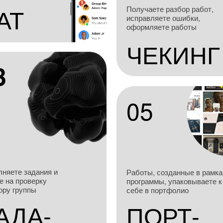
АТ
Получаете разбор работ,
исправляете ошибки,
оформляете работы
ЧЕКИНГ
3
05
няете задания и
Работы, созданные в рамка
е на проверку
программы, упаковываете к
ору группы
себе в портфолио
АДА-
ПОРТ-