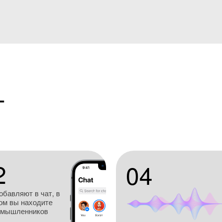
Т
2
04
обавляют в чат, в
ом вы находите
омышленников