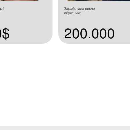
ный
Заработала после
обучения:
0$
200.000