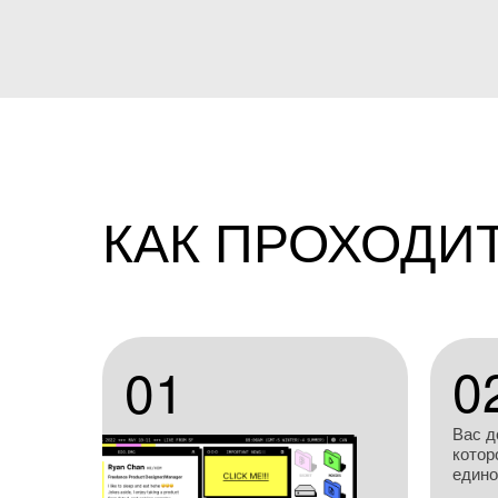
КАК ПРОХОДИ
0
01
Вас д
котор
един