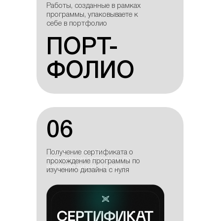
Работы, созданные в
Работы, созданные в рамках
рамках программы,
программы, упаковываете к
упаковываете к себе в
себе в портфолио
портфолио
ПОРТ-
ПОРТ-
ФОЛИО
ФОЛИО
06
06
Получение сертификата о
Получение сертификата о
прохождение программы по
прохождение программы по
изучению дизайна с нуля
изучению дизайна с нуля