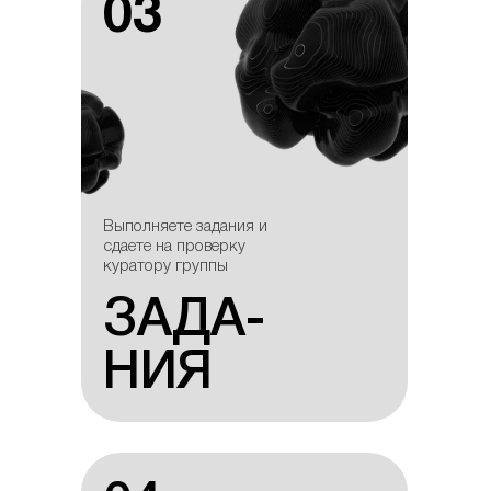
03
03
Выполняете задания и
Выполняете задания и
сдаете на проверку
сдаете на проверку
куратору группы
куратору группы
ЗАДА-
ЗАДА-
НИЯ
НИЯ