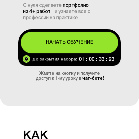
С нуля сделаете
портфолио
из 4+ работ
и узнаете все о
профессии на практике
НАЧАТЬ ОБУЧЕНИЕ
01 : 00 : 33 : 22
До закрытия набора:
Жмите на кнопку и получите
доступ к 1-му уроку в
чат-боте!
КАК