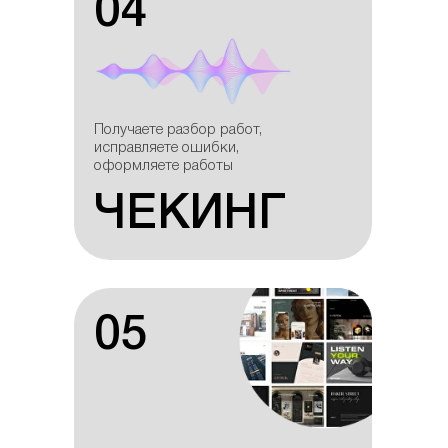
04
04
Получаешь разбор
Получаете разбор работ,
работ, исправляешь
исправляете ошибки,
ошибки, оформляешь
оформляете работы
работы
ЧЕКИНГ
ЧЕКИНГ
05
05