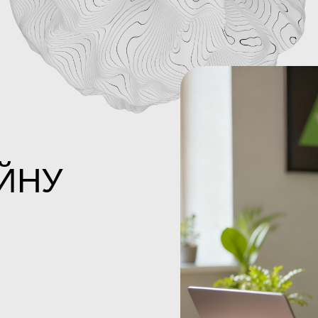
ЙНУ
М