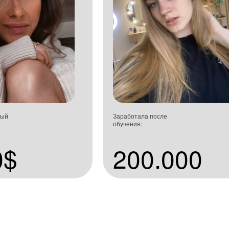
ный
Заработала после
обучения:
0$
200.000