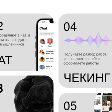
2
04
обавляют в чат, в
ом вы находите
омышленников
АТ
Получаете разбор работ,
исправляете ошибки,
оформляете работы
ЧЕКИНГ
3
05