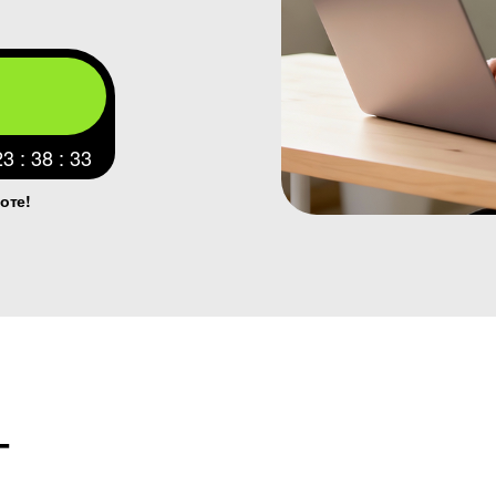
23 : 38 : 31
оте!
Т