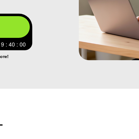
19 : 39 : 58
оте!
Т