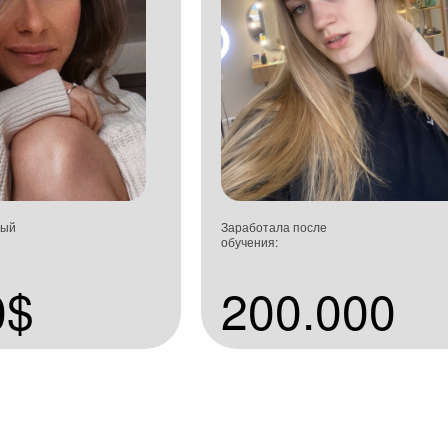
ный
Заработала после
обучения:
0$
200.000