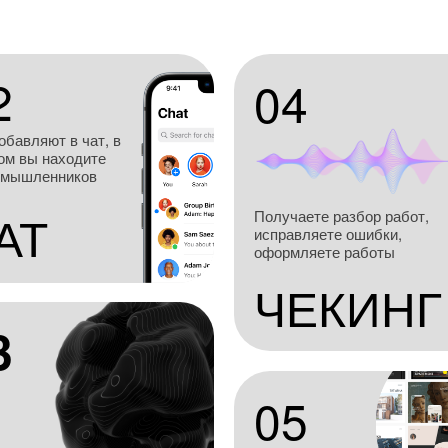
2
04
обавляют в чат, в
ом вы находите
омышленников
АТ
Получаете разбор работ,
исправляете ошибки,
оформляете работы
ЧЕКИНГ
3
05