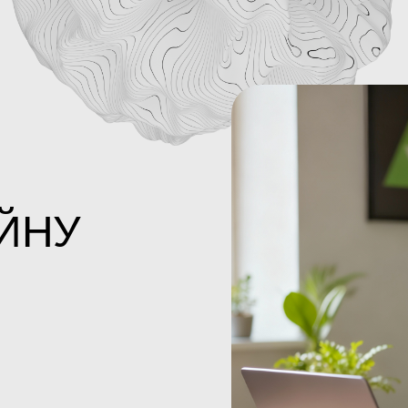
ЙНУ
М