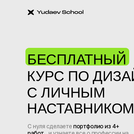
БЕСПЛАТНЫЙ
КУРС ПО ДИЗА
С ЛИЧНЫМ
НАСТАВНИКО
С нуля сделаете
портфолио из 4+
работ
и узнаете все о профессии на