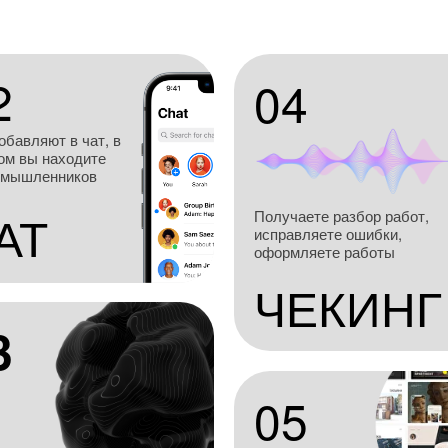
2
04
обавляют в чат, в
ом вы находите
омышленников
АТ
Получаете разбор работ,
исправляете ошибки,
оформляете работы
ЧЕКИНГ
3
05