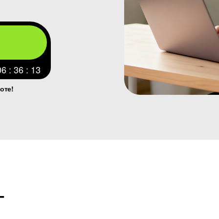
06 : 36 : 12
оте!
Т