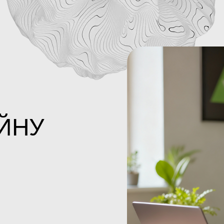
ЙНУ
М