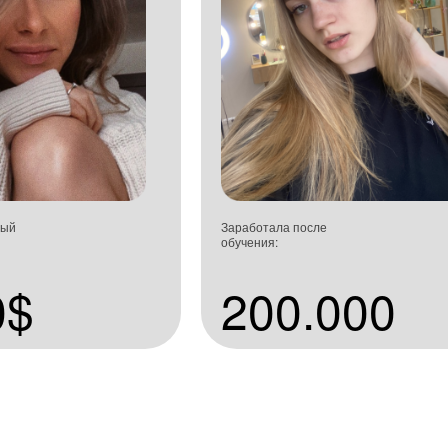
ный
Заработала после
обучения:
0$
200.000