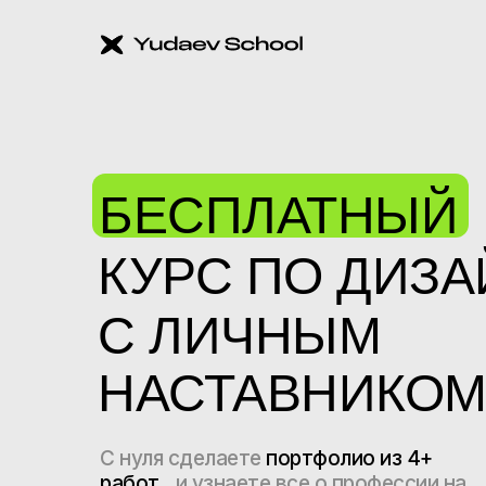
БЕСПЛАТНЫЙ
КУРС ПО ДИЗА
С ЛИЧНЫМ
НАСТАВНИКО
С нуля сделаете
портфолио из 4+
работ
и узнаете все о профессии на