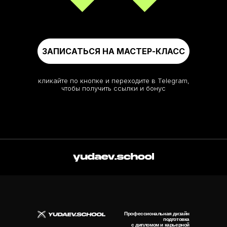
ЗАПИСАТЬСЯ НА МАСТЕР-КЛАСС
СПИКЕР
кликайте по кнопке и переходите в Telegram,
О ШК
чтобы получить ссылки и бонус
Профессиональная дизайн
подготовка
с дипломом и карьерной