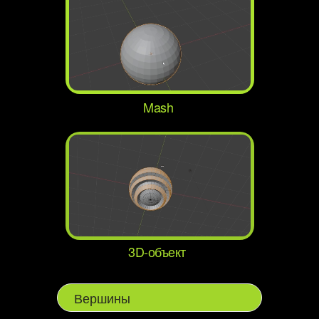
Mash
3D-объект
Вершины