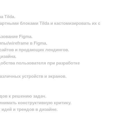
а Tilda.
дартными блоками Tilda и кастомизировать их с
ьзование Figma.
пы/wireframe в Figma.
 сайтов и продающих лендингов.
дизайна.
обства пользователя при разработке
азличных устройств и экранов.
дов к решению задач.
инимать конструктивную критику.
идей и трендов в дизайне.