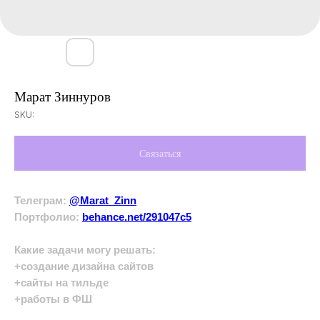
Марат Зиннуров
SKU:
Связаться
Телеграм:
@Marat_Zinn
Портфолио:
behance.net/291047c5
Какие задачи могу решать:
+создание дизайна сайтов
+сайты на тильде
+работы в ФШ