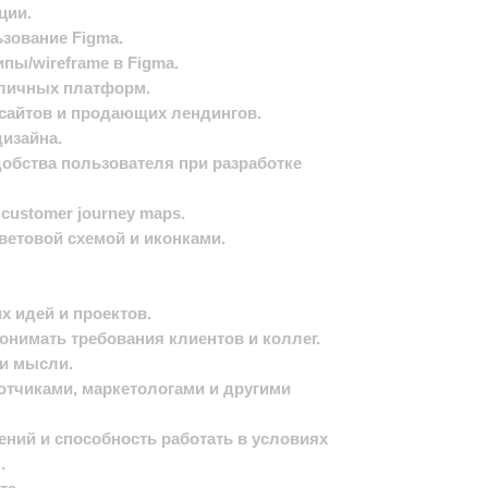
ции.
ьзование Figma.
пы/wireframe в Figma.
зличных платформ.
 сайтов и продающих лендингов.
дизайна.
обства пользователя при разработке
 customer journey maps.
цветовой схемой и иконками.
х идей и проектов.
онимать требования клиентов и коллег.
ои мысли.
отчиками, маркетологами и другими
ений и способность работать в условиях
.