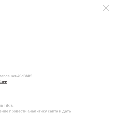
hance.net/49d3f4f5
бнее
а Tilda.
ение провести аналитику сайта и дать