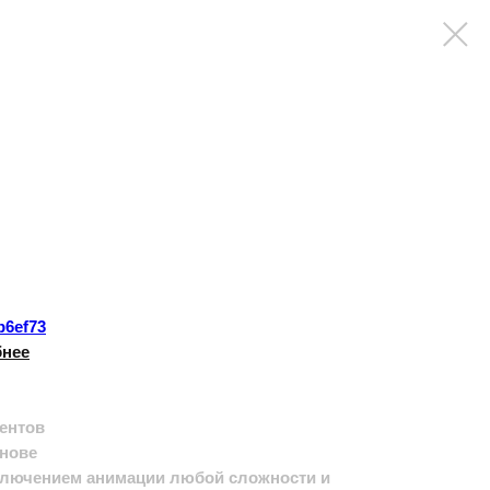
b6ef73
бнее
рентов
снове
дключением анимации любой сложности и