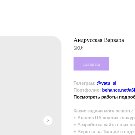
Андрусская Варвара
SKU:
Связаться
Телеграм:
@vatu_si
Портфолио:
behance.net/a6
Посмотреть работы подро
Какие задачи могу решать:
+ Анализ ЦА анализ конку
+ Разработка сайта на их о
+ Верстка на Тильде с по