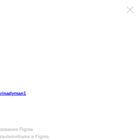
arinadyman1
зование Figma
пы/wireframe в Figma