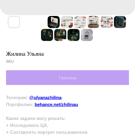
Жилина Ульяна
SKU:
Связаться
Телеграм:
@ulyanazhilina
Портфолио:
behance.net/zhilinau
Какие задачи могу решать:
+ Исследовать ЦА.
+ Составлять портрет пользователя.