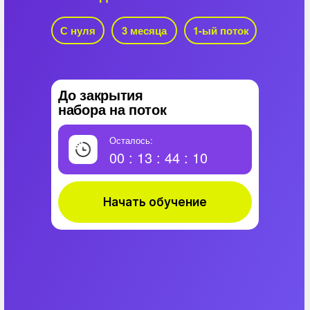
С нуля
3 месяца
1-ый поток
До закрытия
набора на поток
Осталось:
00 : 13 : 44 : 09
Начать обучение