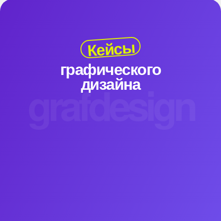
Кейсы
графического
дизайна
grafdesign