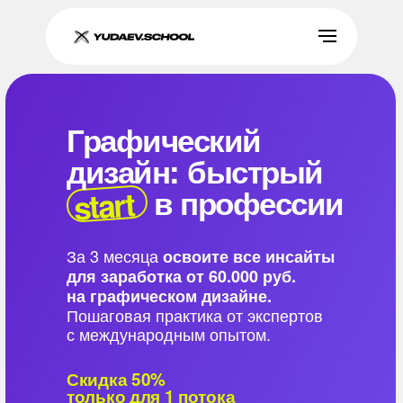
Графический
дизайн:
быстрый
в профессии
start
За 3 месяца
освоите все инсайты
для заработка от 60.000 руб.
на графическом дизайне.
Пошаговая практика от экспертов
с международным опытом.
Скидка 50%
только для 1 потока