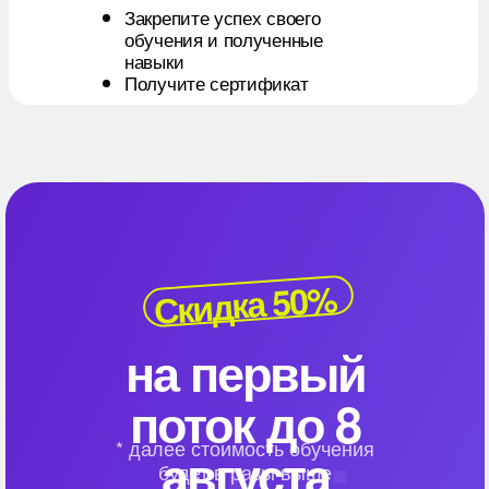
Закрепите успех своего
обучения и полученные
навыки
Получите сертификат
Скидка 50%
на первый
поток до 8
* далее стоимость обучения
августа
будет в разы выше