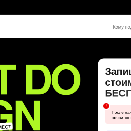
Кому по
T DO
Запи
стои
GN
БЕС
!
После наж
появится 
МЕСТ