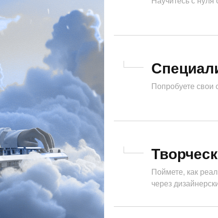
Научитесь с нуля
Специал
Попробуете свои 
Творчес
Поймете, как реа
через дизайнерск