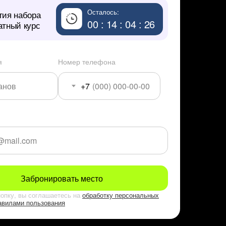
Осталось:
тия набора
00 : 14 : 04 : 25
атный курс
я
Номер телефона
+7
Забронировать место
опку, вы соглашаетесь на
обработку персональных
авилами пользования