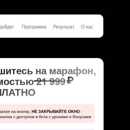
дойдет
Программа
Результат
О нас
шитесь на марафон,
мостью 21 999
₽
₽
ПЛАТНО
атия на кнопку,
НЕ ЗАКРЫВАЙТЕ ОКНО
-
кнопка с доступом в бота с уроками и бонусами