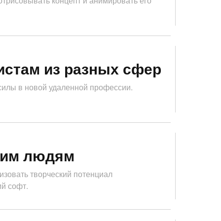
 отрисовывать концепт и анимировать его
истам из разных сфер
силы в новой удаленной профессии.
ким людям
лизовать творческий потенциал
ий софт.