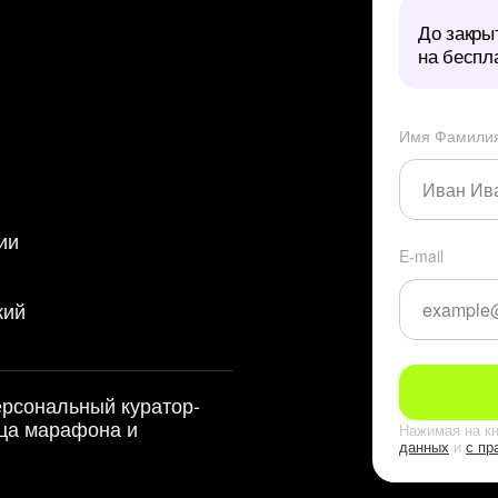
До закры
на беспл
Имя Фамили
ии
E-mail
кий
ерсональный куратор-
нца марафона и
Нажимая на кн
данных
и
с пр