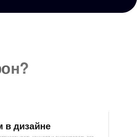
фон?
 в дизайне