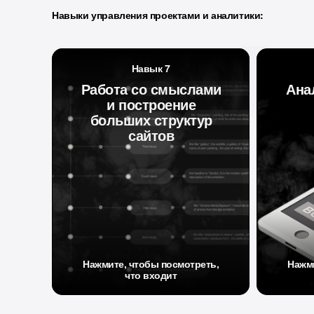
Навыки управления проектами и аналитики:
Навык 7
Навык 7
Работа со смыслами
Работа со смыслами
Ана
Ана
и построение
и построение
больших структур
больших структур
сайтов
сайтов
1.
Что
как
2.
Пос
кли
3.
Опы
1.
Дорожные карты
глу
2.
Брейнштормы
(Cu
4.
A/B
Нажмите, чтобы посмотреть,
Нажми
3.
Работа в trello / notion / miro /
5.
Ана
что входит
figma template