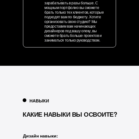
зарабатывать в разы больше. С
мощным портфолио вы сможете
брать только тех клиентов, которые
подходят вам по бюджету. Хотите
организовать свою студию? Мы
предоставим вам начинающих
дизайнеров под вашу опеку, вы
сможете брать больше проектов и
заниматься только руководством.
НАВЫКИ
КАКИЕ НАВЫКИ ВЫ ОСВОИТЕ?
Дизайн навыки: