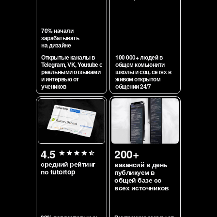
70% начали
зарабатывать
на дизайне
Открытые каналы в
100 000+ людей в
Telegram, VK, Youtube с
общем комьюнити
реальными отзывами
школы и соц. сетях в
и интервью от
живом открытом
учеников
общении 24/7
4.5
200+
средний рейтинг
вакансий в день
по tutortop
публикуем в
общей базе со
всех источников