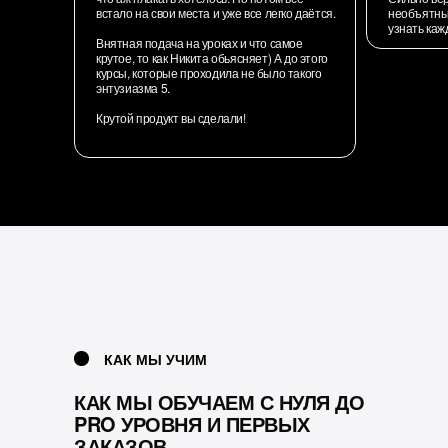
встало на свои места и уже все легко даётся.
необъятны
узнать ка
Внятная подача на уроках и что самое
крутое, то как Никита обьясняет) А до этого
курсы, которые проходила не было такого
энтузиазма 5.
Крутой продукт вы сделали!
КАК МЫ УЧИМ
КАК МЫ ОБУЧАЕМ С НУЛЯ ДО
PRO УРОВНЯ И ПЕРВЫХ
ЗАКАЗОВ