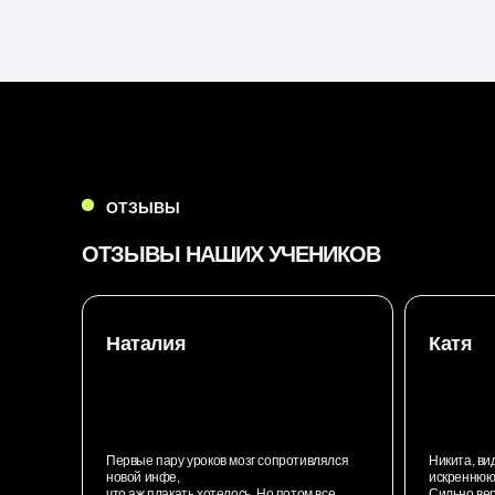
ОТЗЫВЫ
ОТЗЫВЫ НАШИХ УЧЕНИКОВ
Наталия
Катя
Первые пару уроков мозг сопротивлялся
Никита, ви
новой инфе,
искреннюю 
что аж плакать хотелось. Но потом все
Сильно ве