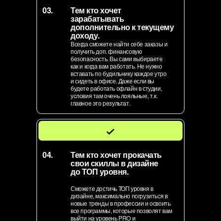
03.
Тем кто хочет
зарабатывать
дополнительно к текущему
доходу.
Всегда сможете найти себе заказы и
получить доп. финансовую
безопасность. Вы сами выбираете
как и когда вам работать. Не нужно
вставать по будильнику каждое утро
и сидеть в офисе. Даже если вы
будете работать офлайн в студии,
условия там очень лояльные, т.к.
главное это результат.
04.
Тем кто хочет прокачать
свои скиллы в дизайне
до ТОП уровня.
Сможете достичь ТОП уровня в
дизайне, максимально погрузиться в
новые тренды в профессии и освоить
все программы, которые позволят вам
выйти на уровень PRO и