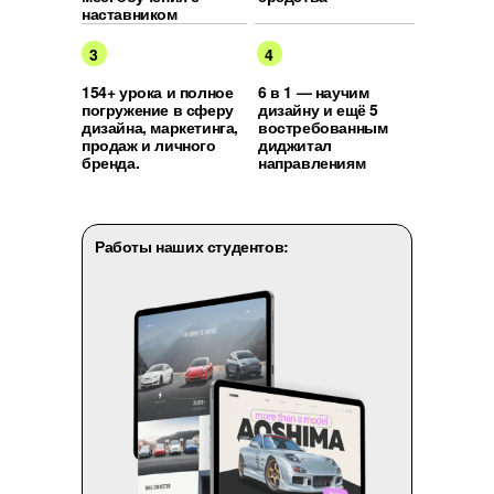
наставником
3
4
154+ урока и полное
6 в 1 — научим
погружение в сферу
дизайну и ещё 5
дизайна, маркетинга,
востребованным
продаж и личного
диджитал
бренда.
направлениям
Работы наших студентов: