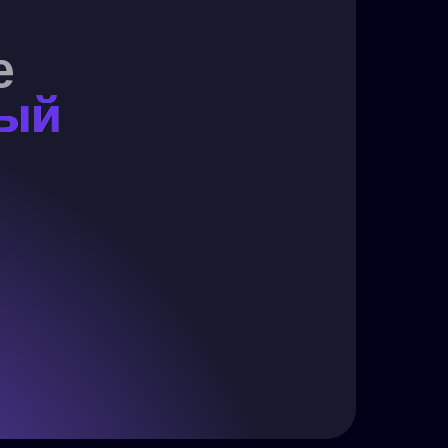
е
ный