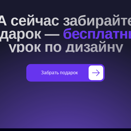
А сейчас забирайт
одарок —
бесплат
урок по дизайну
Забрать подарок