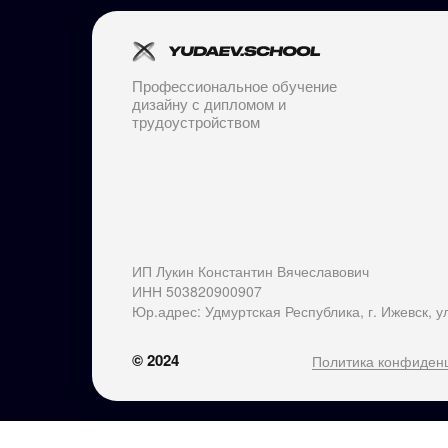
Профессиональное обучение
дизайну с дипломом и
трудоустройством
ИП Лукин Константин Вячеславович
ИНН 503820900907
Юр.адрес: Удмуртская Республика, г. Ижевск, ул
© 2024
Политика конфиден