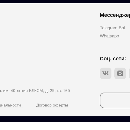
Мессендже
Telegram Bot
Whatsapp
Соц. сети:
. им. 40-летия ВЛКСМ, д. 29, кв. 165
циальности
Договор оферты