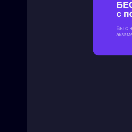
БЕ
с п
Вы с 
экзам