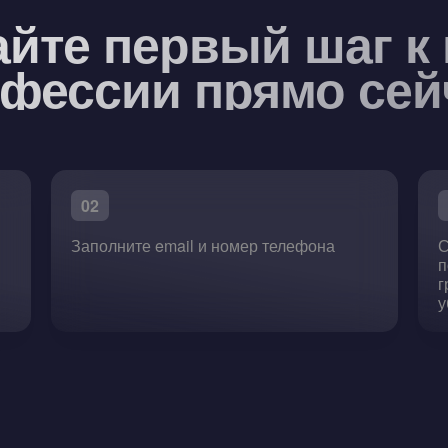
йте первый шаг к
фессии прямо сей
02
»
Заполните email и номер телефона
С
п
г
у