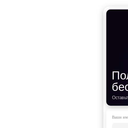
По
бе
Оставьт
Ваши им