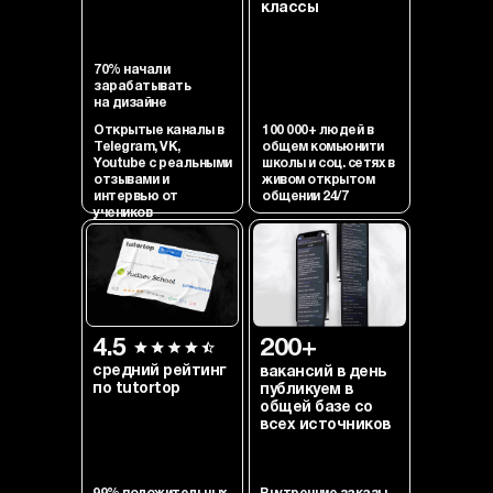
классы
70% начали
зарабатывать
на дизайне
Открытые каналы в
100 000+ людей в
Telegram, VK,
общем комьюнити
Youtube с реальными
школы и соц. сетях в
отзывами и
живом открытом
интервью от
общении 24/7
учеников
4.5
200+
средний рейтинг
вакансий в день
по tutortop
публикуем в
общей базе со
всех источников