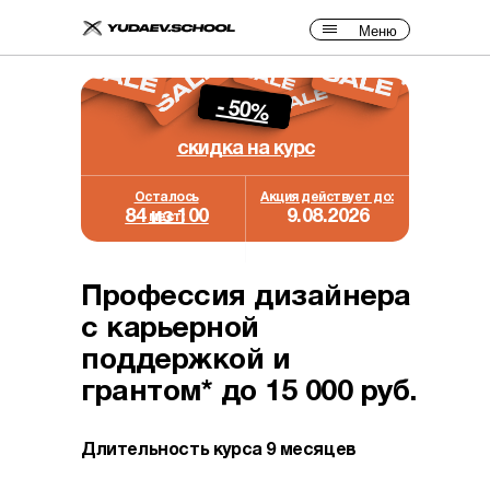
Меню
- 50%
скидка на курс
Осталось
Акция действует до:
84 из 100
9.08.2026
мест:
Профессия дизайнера
с карьерной
поддержкой и
грантом* до 15 000 руб.
Длительность курса 9 месяцев