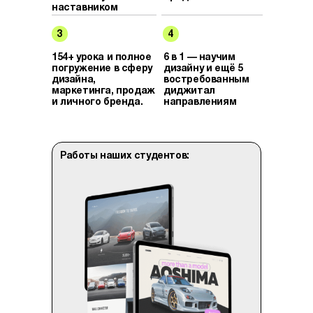
наставником
3
4
154+ урока и полное
6 в 1 — научим
погружение в сферу
дизайну и ещё 5
дизайна,
востребованным
маркетинга, продаж
диджитал
и личного бренда.
направлениям
Работы наших студентов: