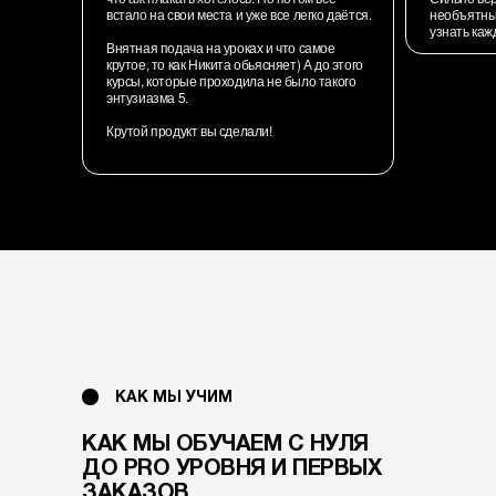
встало на свои места и уже все легко даётся.
необъятны
узнать ка
Внятная подача на уроках и что самое
крутое, то как Никита обьясняет) А до этого
курсы, которые проходила не было такого
энтузиазма 5.
Крутой продукт вы сделали!
КАК МЫ УЧИМ
КАК МЫ ОБУЧАЕМ С НУЛЯ
ДО PRO УРОВНЯ И ПЕРВЫХ
ЗАКАЗОВ