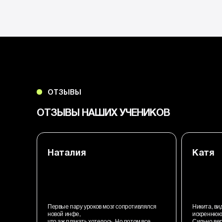
ОТЗЫВЫ
ОТЗЫВЫ НАШИХ УЧЕНИКОВ
Наталия
Катя
Первые пару уроков мозг сопротивлялся
Никита, ви
новой инфе,
искреннюю 
что аж плакать хотелось. Но потом все
Сильно ве