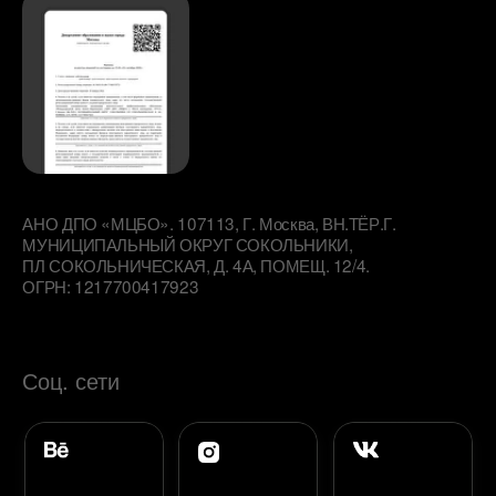
Pinterest
Telegram
Youtube
Курсы
Digital-дизайнер
3D-визуализатор
UX / UI дизайнер
Графический дизайнер
Курс по нейросетям
Контакты
+7 495-137-45-28
welcome@yudaevschool.online