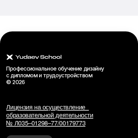
№ Л035–01298–77/00179773
АНО ДПО «МЦБО». 107113, Г. Москва, ВН.ТЁР.Г.
МУНИЦИПАЛЬНЫЙ ОКРУГ СОКОЛЬНИКИ,
ПЛ СОКОЛЬНИЧЕСКАЯ, Д. 4А, ПОМЕЩ. 12/4.
ОГРН: 1217700417923
Соц. сети
Behance
Instagram
Vkontakte